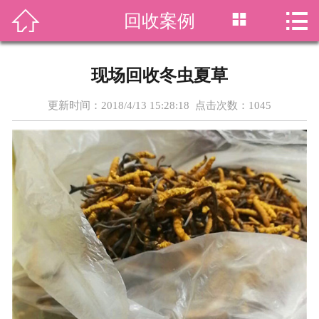




回收案例
首页
关于我们
现场回收冬虫夏草
回收项目
更新时间：2018/4/13 15:28:18 点击次数：
1045
新闻资讯
回收价格
回收案例
虫草资讯
在线留言
联系我们