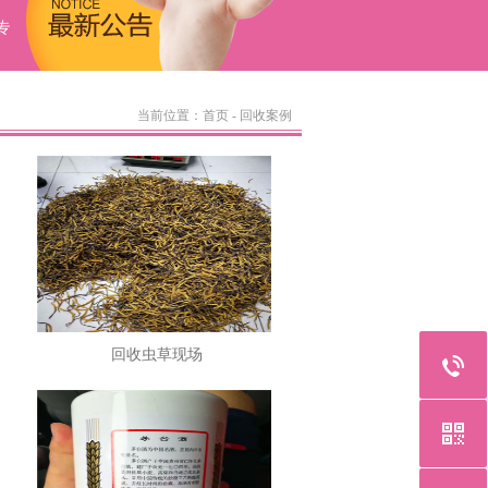
业从事回收冬虫夏草、海参、燕窝、 鹿茸、海马等高档礼品。 无论您在
当前位置：
首页
-
回收案例
回收虫草现场